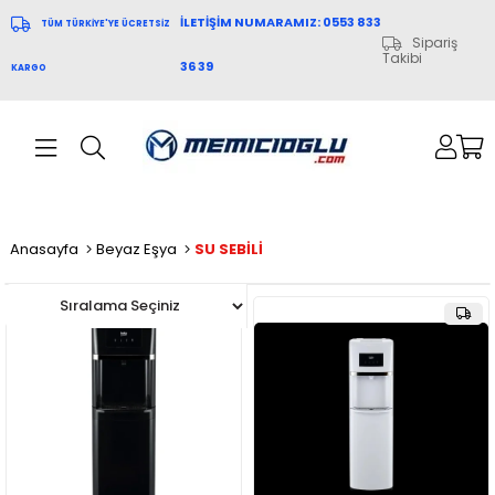
İLETİŞİM NUMARAMIZ: 0553 833
TÜM TÜRKİYE'YE ÜCRETSİZ
Sipariş
Takibi
36 39
KARGO
Anasayfa
Beyaz Eşya
SU SEBİLİ