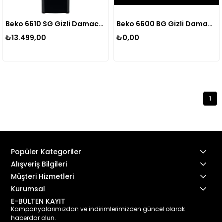
Beko 6610 SG Gizli Damacanalı Su Sebili
Beko 6600 BG Gizli Damacanlı Su Sebili
₺13.499,00
₺0,00
1
Popüler Kategoriler
Alışveriş Bilgileri
Müşteri Hizmetleri
Kurumsal
E-BÜLTEN KAYIT
Kampanyalarımızdan ve indirimlerimizden güncel olarak
haberdar olun.