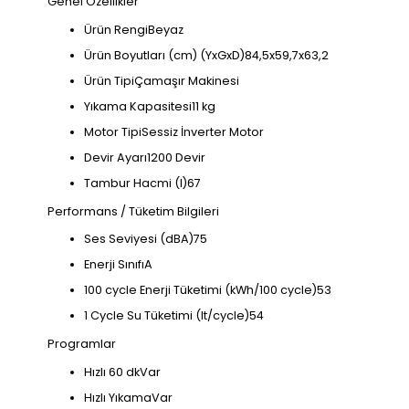
Genel Özellikler
Ürün RengiBeyaz
Ürün Boyutları (cm) (YxGxD)84,5x59,7x63,2
Ürün TipiÇamaşır Makinesi
Yıkama Kapasitesi11 kg
Motor TipiSessiz İnverter Motor
Devir Ayarı1200 Devir
Tambur Hacmi (l)67
Performans / Tüketim Bilgileri
Ses Seviyesi (dBA)75
Enerji SınıfıA
100 cycle Enerji Tüketimi (kWh/100 cycle)53
1 Cycle Su Tüketimi (lt/cycle)54
Programlar
Hızlı 60 dkVar
Hızlı YıkamaVar