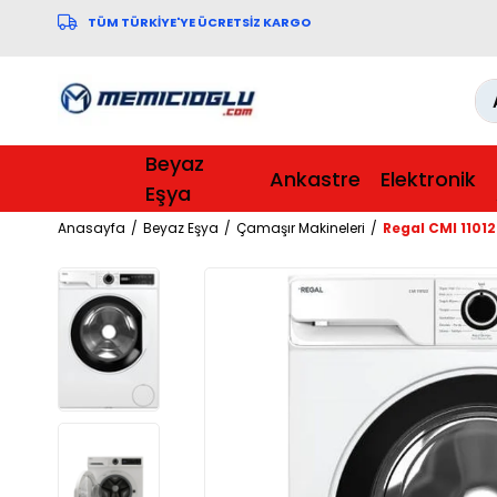
TÜM TÜRKİYE'YE ÜCRETSİZ KARGO
Beyaz
Ankastre
Elektronik
Eşya
Anasayfa
Beyaz Eşya
Çamaşır Makineleri
Regal CMI 11012