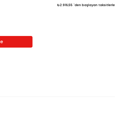
₺2.916,55
`den başlayan taksitlerle