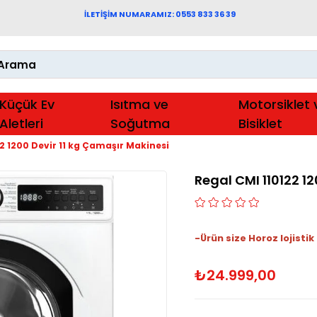
İLETİŞİM NUMARAMIZ: 0553 833 36 39
Küçük Ev
Isıtma ve
Motorsiklet 
Aletleri
Soğutma
Bisiklet
2 1200 Devir 11 kg Çamaşır Makinesi
Regal CMI 110122 1
-Ürün size Horoz lojistik 
₺24.999,00