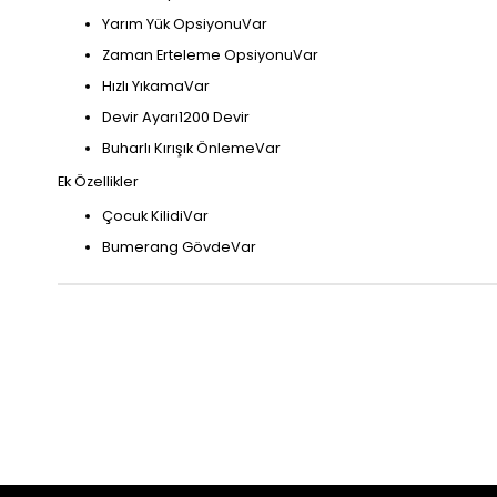
Yarım Yük OpsiyonuVar
Zaman Erteleme OpsiyonuVar
Hızlı YıkamaVar
Devir Ayarı1200 Devir
Buharlı Kırışık ÖnlemeVar
Ek Özellikler
Çocuk KilidiVar
Bumerang GövdeVar