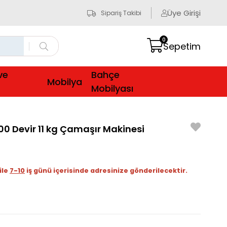
Üye Girişi
Sipariş Takibi
0
Sepetim
ve
Bahçe
Mobilya
Mobilyası
200 Devir 11 kg Çamaşır Makinesi
ile
7-10
iş günü içerisinde adresinize gönderilecektir.