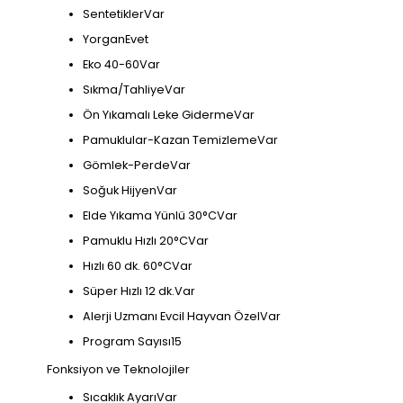
SentetiklerVar
YorganEvet
Eko 40-60Var
Sıkma/TahliyeVar
Ön Yıkamalı Leke GidermeVar
Pamuklular-Kazan TemizlemeVar
Gömlek-PerdeVar
Soğuk HijyenVar
Elde Yıkama Yünlü 30°CVar
Pamuklu Hızlı 20°CVar
Hızlı 60 dk. 60°CVar
Süper Hızlı 12 dk.Var
Alerji Uzmanı Evcil Hayvan ÖzelVar
Program Sayısı15
Fonksiyon ve Teknolojiler
Sıcaklık AyarıVar